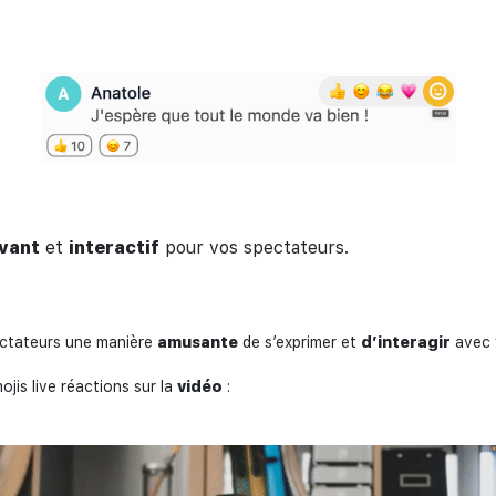
ivant
et
interactif
pour vos spectateurs.
ectateurs une manière
amusante
de s’exprimer et
d’interagir
avec 
ojis live réactions sur la
vidéo
: