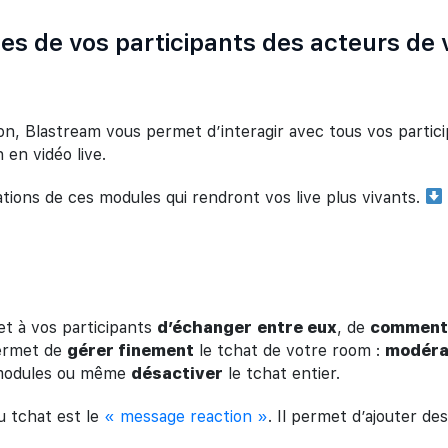
es de vos participants des acteurs de vo
ion, Blastream vous permet
d’interagir avec tous vos partici
 en vidéo live.
ations de ces modules qui rendront vos live plus vivants.
et à vos participants
d’échanger
entre eux
, de
comment
permet de
gérer finement
le tchat de votre room :
modéra
s modules ou même
désactiver
le tchat entier.
 tchat est le
« message reaction »
. Il permet d’ajouter de