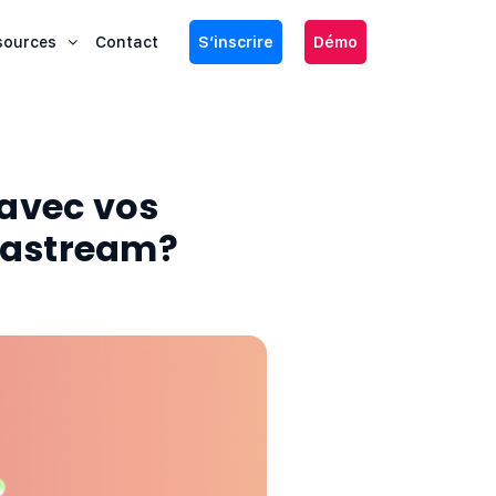
sources
Contact
S’inscrire
Démo
avec vos
Blastream?