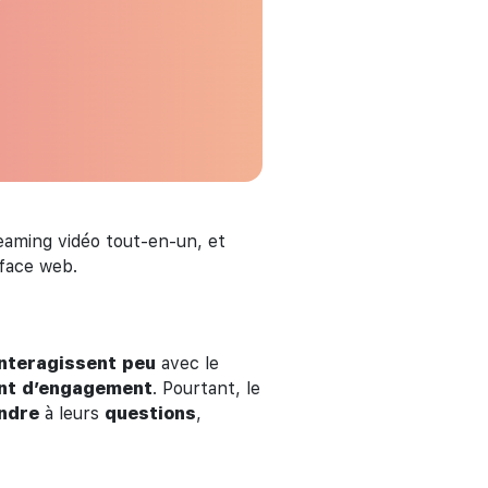
eaming vidéo tout-en-un, et
rface web.
interagissent
peu
avec le
nt
d’engagement
. Pourtant, le
ndre
à leurs
questions
,