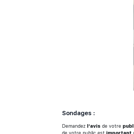
Sondages :
Demandez
l’avis
de votre
publ
de votre public est
important
p