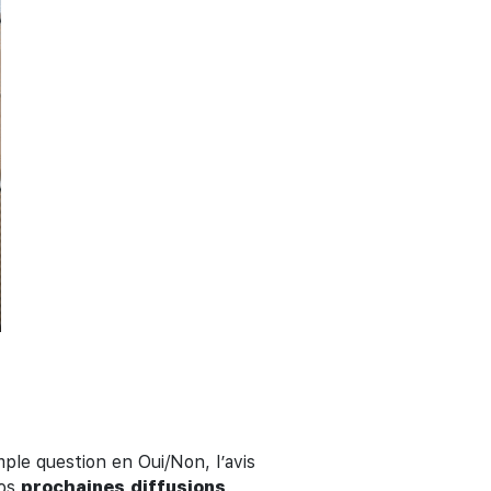
mple question en Oui/Non, l’avis
os
prochaines
diffusions
.