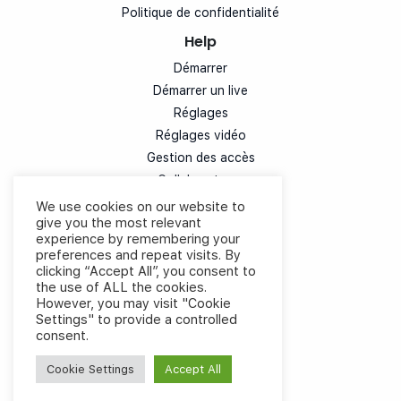
Politique de confidentialité
Help
Démarrer
Démarrer un live
Réglages
Réglages vidéo
Gestion des accès
Collaborateurs
Diffusion simultanée
We use cookies on our website to
give you the most relevant
Personnalisation
experience by remembering your
Tchat
preferences and repeat visits. By
Votes
clicking “Accept All”, you consent to
the use of ALL the cookies.
Expérience utilisateur
However, you may visit "Cookie
Régie cloud vidéo
Settings" to provide a controlled
consent.
Documents
Intégrer sur son site
Cookie Settings
Accept All
Raccourcis clavier